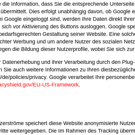
e die Information, dass Sie die entsprechende Untersei
ermittelt. Dies erfolgt unabhängig davon, ob Google ein
ei Google eingeloggt sind, werden Ihre Daten direkt Ih
sich vor Aktivierung des Buttons ausloggen. Google spei
darfsgerechten Gestaltung seiner Website. Eine solche 
echter Werbung und um andere Nutzer des sozialen Netzw
gegen die Bildung dieser Nutzerprofile, wobei Sie sich 
Datenerhebung und ihrer Verarbeitung durch den Plug-i
n Sie auch weitere Informationen zu Ihren diesbezügli
ntl/de/policies/privacy. Google verarbeitet Ihre person
vacyshield.gov/EU-US-Framework
.
tzerströme speichert diese Website anonymisierte Nutze
Dritte weitergegeben. Die Im Rahmen des Tracking überm